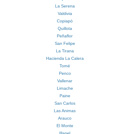
La Serena
Valdivia
Copiapó
Quillota
Peñaflor
San Felipe
La Tirana
Hacienda La Calera
Tomé
Penco
Vallenar
Limache
Paine
San Carlos
Las Animas
Arauco
El Monte
Illapel