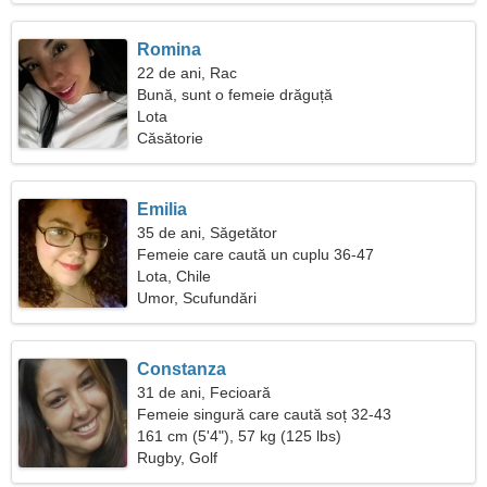
Romina
22 de ani, Rac
Bună, sunt o femeie drăguță
Lota
Căsătorie
Emilia
35 de ani, Săgetător
Femeie care caută un cuplu 36-47
Lota, Chile
Umor, Scufundări
Constanza
31 de ani, Fecioară
Femeie singură care caută soț 32-43
161 cm (5'4"), 57 kg (125 lbs)
Rugby, Golf