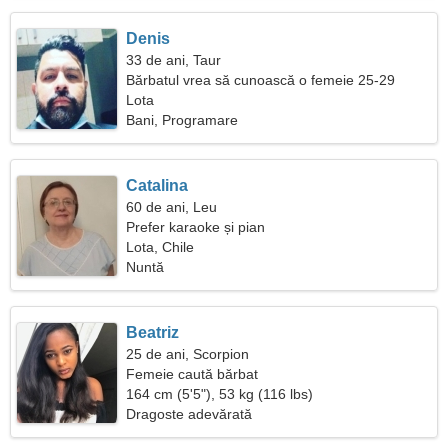
Denis
33 de ani, Taur
Bărbatul vrea să cunoască o femeie 25-29
Lota
Bani, Programare
Catalina
60 de ani, Leu
Prefer karaoke și pian
Lota, Chile
Nuntă
Beatriz
25 de ani, Scorpion
Femeie caută bărbat
164 cm (5'5"), 53 kg (116 lbs)
Dragoste adevărată