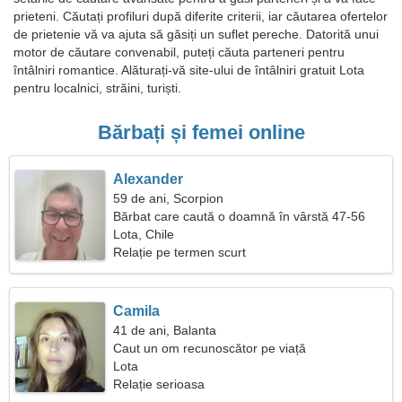
prieteni. Căutați profiluri după diferite criterii, iar căutarea ofertelor
de prietenie vă va ajuta să găsiți un suflet pereche. Datorită unui
motor de căutare convenabil, puteți căuta parteneri pentru
întâlniri romantice. Alăturați-vă site-ului de întâlniri gratuit Lota
pentru localnici, străini, turiști.
Bărbați și femei online
Alexander
59 de ani, Scorpion
Bărbat care caută o doamnă în vârstă 47-56
Lota, Chile
Relație pe termen scurt
Camila
41 de ani, Balanta
Caut un om recunoscător pe viață
Lota
Relație serioasa