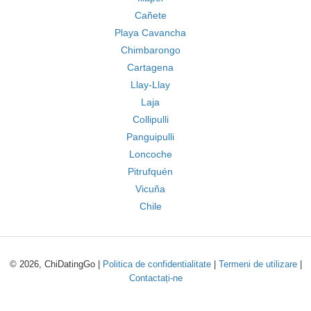
Cañete
Playa Cavancha
Chimbarongo
Cartagena
Llay-Llay
Laja
Collipulli
Panguipulli
Loncoche
Pitrufquén
Vicuña
Chile
© 2026, ChiDatingGo |
Politica de confidentialitate
|
Termeni de utilizare
|
Contactați-ne