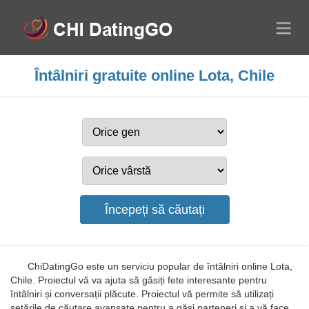
Întâlniri gratuite online Lota, Chile
ChiDatingGo este un serviciu popular de întâlniri online Lota,
Chile. Proiectul vă va ajuta să găsiți fete interesante pentru
întâlniri și conversații plăcute. Proiectul vă permite să utilizați
setările de căutare avansate pentru a găsi parteneri și a vă face